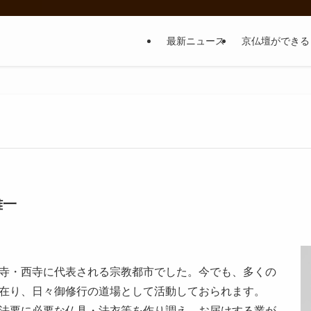
最新ニュース
京仏壇ができる
雅一
寺・西寺に代表される宗教都市でした。今でも、多くの
在り、日々御修行の道場として活動しておられます。
法要に必要な仏具・法衣等を作り調え、お届けする業が