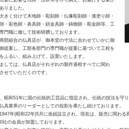
ありました。
大きく分けて木地師・彫刻師・仏像彫刻師・漆塗り師・
師・彩色師・表具師・錺金具師・鋳物師・彫金師等、工
専門職に徹して技術研鑽しております。
商部組合の仏具店が、御本堂の寸法に合わせていかに御
御提案し、工部各部門の専門職が提案に基づいて工程を
をふるい、組み上げて、設置いたします。
ましては、仏具店がそれぞれの製作過程すべてに関わ
させていただくのです。
昭和51年に国の伝統的工芸品に指定され、伝統の技法を守り
仏具業界のリーダーとしての役割を果たし続けております。
47年(昭和22年)5月に改組設立され、現在は、販売に関わる商
30社の会員が加盟しております。