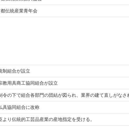
京都伝統産業青年会
統制組合が設立
宗教用具商工協同組合が設立
制令の下で組合各部門の団結が図られ、業界の建て直しがなさ
仏具協同組合に改称
臣より伝統的工芸品産業の産地指定を受ける。