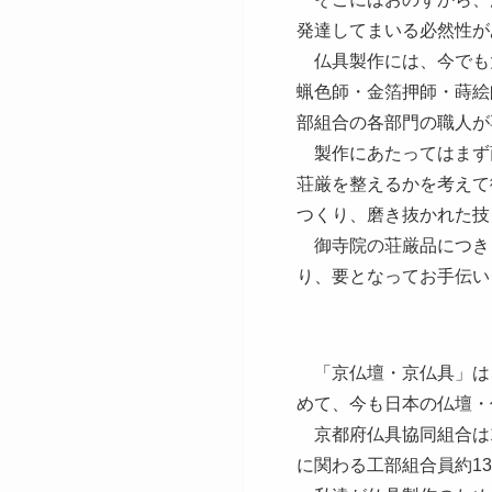
発達してまいる必然性が
仏具製作には、今でも
蝋色師・金箔押師・蒔絵
部組合の各部門の職人が
製作にあたってはまず
荘厳を整えるかを考えて
つくり、磨き抜かれた技
御寺院の荘厳品につき
り、要となってお手伝い
「京仏壇・京仏具」は、
めて、今も日本の仏壇・
京都府仏具協同組合は19
に関わる工部組合員約1