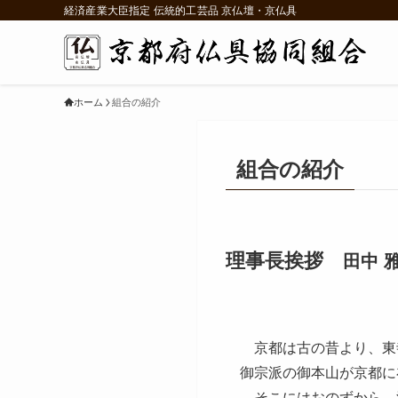
経済産業大臣指定 伝統的工芸品 京仏壇・京仏具
ホーム
組合の紹介
組合の紹介
理事長挨拶
田中 
京都は古の昔より、東
御宗派の御本山が京都に
そこにはおのずから、