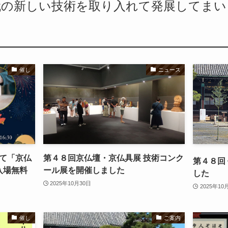
代の新しい技術を取り入れて発展してまい
催し
ニュース
て「京仏
第４８回京仏壇・京仏具展 技術コンク
第４８回
入場無料
ール展を開催しました
した
2025年10月30日
2025年10
催し
ご案内