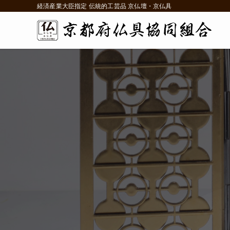
経済産業大臣指定 伝統的工芸品 京仏壇・京仏具