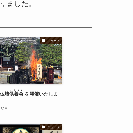
りました。
ニュース
くようえ
 仏壇
供養会
を開催いたしま
月30日
ニュース