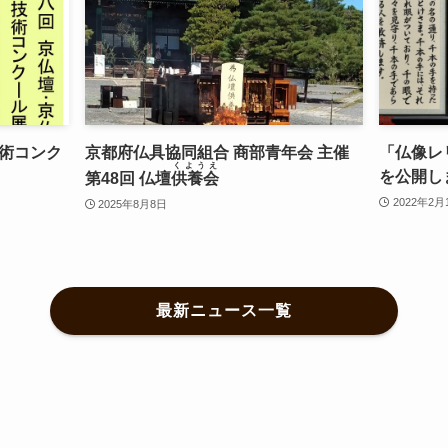
術コンク
京都府仏具協同組合 商部青年会 主催
「仏像レ
くようえ
を公開し
第48回 仏壇
供養会
2022年2月
2025年8月8日
最新ニュース一覧